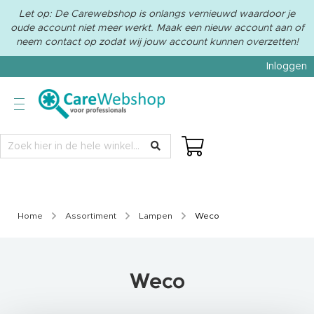
Let op: De Carewebshop is onlangs vernieuwd waardoor je
oude account niet meer werkt. Maak een nieuw account aan of
neem contact op zodat wij jouw account kunnen overzetten!
Inloggen
Beauty
L
a
s
e
r
a
c
c
e
s
Home
Assortiment
Lampen
Weco
s
o
i
r
e
Weco
s
C