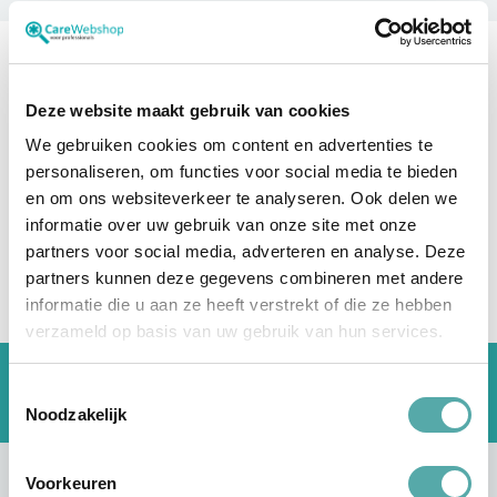
O
2
l
a
s
Refine selection
e
Filteren
r
Deze website maakt gebruik van cookies
F
We gebruiken cookies om content en advertenties te
r
We kunnen geen producten vinden die
personaliseren, om functies voor social media te bieden
a
overeenkomen met de selectie.
c
en om ons websiteverkeer te analyseren. Ook delen we
t
i
informatie over uw gebruik van onze site met onze
o
partners voor social media, adverteren en analyse. Deze
n
e
partners kunnen deze gegevens combineren met andere
l
e
informatie die u aan ze heeft verstrekt of die ze hebben
l
a
verzameld op basis van uw gebruik van hun services.
s
e
r
Gratis verzending vanaf €150*
Toestemmingsselectie
Dé medische groothandel
Noodzakelijk
M
o
d
u
l
Voorkeuren
a