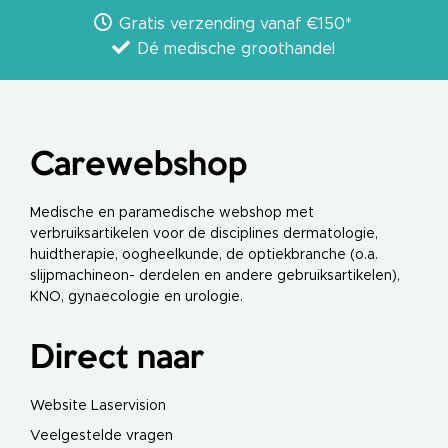
p
b
Gratis verzending vanaf €150*
r
Dé medische groothandel
i
l
l
e
n
R
o
Carewebshop
o
k
a
f
Medische en paramedische webshop met
z
verbruiksartikelen voor de disciplines dermatologie,
u
i
huidtherapie, oogheelkunde, de optiekbranche (o.a.
g
slijpmachineon- derdelen en andere gebruiksartikelen),
e
r
KNO, gynaecologie en urologie.
s
/
A
c
Direct naar
c
e
s
s
Website Laservision
o
i
Veelgestelde vragen