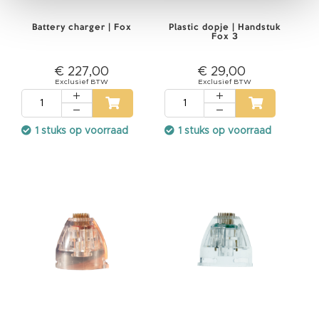
i
g
Battery charger | Fox
Plastic dopje | Handstuk
h
Fox 3
e
i
€ 227,00
€ 29,00
d
L
a
s
e
1 stuks op voorraad
1 stuks op voorraad
r
v
e
i
l
i
g
h
e
i
d
s
b
r
i
l
l
e
n