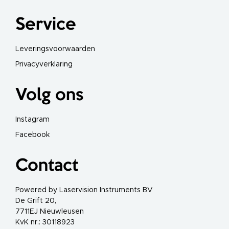
r
e
s
Service
D
i
Leveringsvoorwaarden
s
p
Privacyverklaring
o
s
a
Volg ons
b
l
e
Instagram
s
Facebook
D
e
s
Contact
i
n
f
e
Powered by Laservision Instruments BV
c
t
De Grift 20,
i
7711EJ Nieuwleusen
e
e
KvK nr.: 30118923