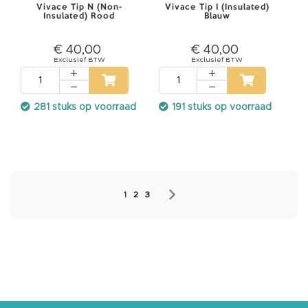
Vivace Tip N (Non-
Vivace Tip I (Insulated)
Insulated) Rood
Blauw
L
a
s
€ 40,00
€ 40,00
e
r
v
e
i
l
281 stuks op voorraad
191 stuks op voorraad
i
g
h
e
i
d
s
b
Pagina
o
r
Je leest momenteel pagina
Pagina
Pagina
Pagina
Volgende
1
2
3
d
j
e
s
W
e
g
w
e
r