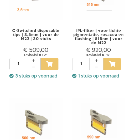
e
l
n
a
g
e
l
Q-Switched disposable
IPL-filter | voor lichte
l
tips | 3,5mm | voor de
pigmentatie, rosacea en
a
M22 | 30 stuks
flushing | 515nm | voor
s
de M22
e
€ 509,00
€ 920,00
r
T
a
t
o
3 stuks op voorraad
1 stuks op voorraad
e
a
g
e
l
a
s
e
r
V
a
a
t