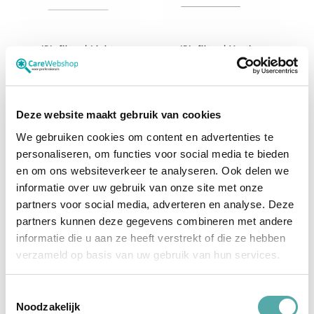
-
e
n
p
i
IPL-filter | Lichte
IPL-filter | Vaatjes
g
pigmentatie en
gezicht, pigmentatie,
m
vasculaire laesies |
vascularisatie |590nm |
e
560nm | voor de M22
voor de M22
n
t
€ 920,00
€ 920,00
l
a
Deze website maakt gebruik van cookies
s
e
We gebruiken cookies om content en advertenties te
r
Niet op voorraad
Niet op voorraad
personaliseren, om functies voor social media te bieden
C
en om ons websiteverkeer te analyseren. Ook delen we
l
a
informatie over uw gebruik van onze site met onze
t
partners voor social media, adverteren en analyse. Deze
u
u
partners kunnen deze gegevens combineren met andere
A
l
informatie die u aan ze heeft verstrekt of die ze hebben
p
h
verzameld op basis van uw gebruik van hun services.
a
I
Toestemmingsselectie
N
Noodzakelijk
D