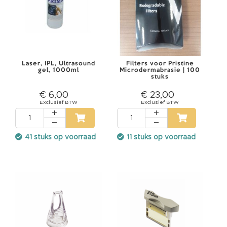
i
r
e
l
a
s
e
r
Laser, IPL, Ultrasound
Filters voor Pristine
O
gel, 1000ml
Microdermabrasie | 100
stuks
n
t
h
€ 6,00
€ 23,00
a
r
i
n
g
s
41 stuks op voorraad
11 stuks op voorraad
l
a
s
e
r
S
c
h
i
m
m