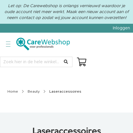
Let op: De Carewebshop is onlangs vernieuwd waardoor je
oude account niet meer werkt. Maak een nieuw account aan of
neem contact op zodat wij jouw account kunnen overzetten!
Inloggen
Beauty
L
a
s
e
r
a
c
c
e
s
Home
Beauty
Laseraccessoires
s
o
i
r
e
s
Laseraccessoires
C