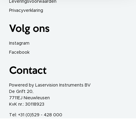
Leveringsvoorwaarden
e
l
n
Privacyverklaring
a
g
e
Volg ons
l
l
a
s
Instagram
e
r
Facebook
T
a
t
Contact
o
e
a
g
Powered by Laservision Instruments BV
e
De Grift 20,
l
a
7711EJ Nieuwleusen
s
KvK nr.: 30118923
e
r
Tel: +31 (0)529 - 428 000
V
Info@carewebshop.nl
a
a
t