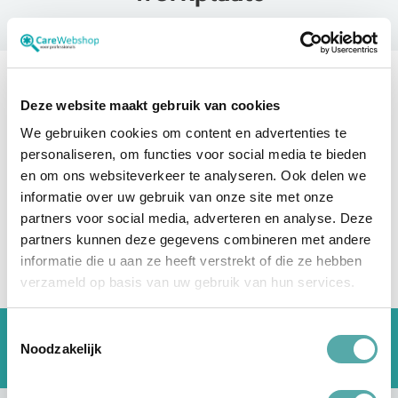
O
2
l
a
s
e
r
Refine selection
Deze website maakt gebruik van cookies
Filteren
F
r
We gebruiken cookies om content en advertenties te
a
c
personaliseren, om functies voor social media te bieden
t
We kunnen geen producten vinden die
en om ons websiteverkeer te analyseren. Ook delen we
i
overeenkomen met de selectie.
o
informatie over uw gebruik van onze site met onze
n
e
partners voor social media, adverteren en analyse. Deze
l
partners kunnen deze gegevens combineren met andere
e
l
informatie die u aan ze heeft verstrekt of die ze hebben
a
s
verzameld op basis van uw gebruik van hun services.
e
r
Toestemmingsselectie
M
Gratis verzending vanaf €150*
o
Noodzakelijk
d
Dé medische groothandel
u
l
a