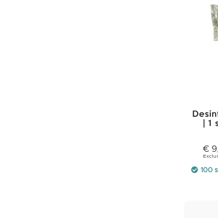
Brillen
Acne
naalden
Currettes
Salon
en
inrichting
Behandeltafels
Werklampen
Desin
Werkstoelen
| 1
Injectiecontainers
Injectiecontainers
€ 9
Papierwaren
Printpapier
100 s
Onderzoeksbankpapier
Tissues
Trainingen