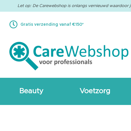
Let op: De Carewebshop is onlangs vernieuwd waardoor j
Beauty
Laseraccessoires
Gratis verzending vanaf €150*
CO2
laser
Fractionele
laser
Modulaire
laser
Ontharingslaser
Schimmelnagellaser
Tatoeagelaser
Beauty
Voetzorg
Vaat-
en
pigmentlaser
Clatuu
Alpha