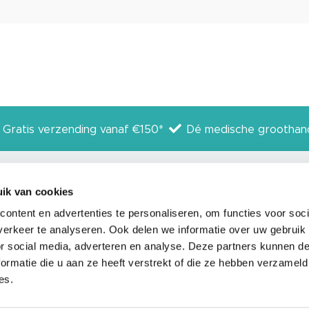
Gratis verzending vanaf €150*
Dé medische groothan
ik van cookies
ar
Service
Volg
ontent en advertenties te personaliseren, om functies voor soci
erkeer te analyseren. Ook delen we informatie over uw gebruik
Leveringsvoorwaarden
Instagram
or social media, adverteren en analyse. Deze partners kunnen 
ormatie die u aan ze heeft verstrekt of die ze hebben verzameld
Privacyverklaring
Facebook
es.