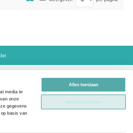
als
del
Alles toestaan
 ons
Contact
al media te
 van onze
Selectie toestaan
Powered by Laservision
deze gegevens
Instruments BV
 op basis van
De Grift 20,
7711EJ Nieuwleusen
KvK nr.: 30118923