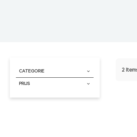
INDIBA
RF
Microneedling
Laserveiligheid
Laserveiligheidsbrillen
Laserveiligheidsbordjes
Wegwerpbrillen
Rookafzuigers/Accessoires
Disposables
2
Item
CATEGORIE
Desinfectie
en
PRIJS
reinigen
Gel
Handschoenen
Haarnetjes
Mondmaskers
Scheermesjes