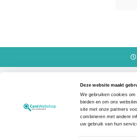
Voetzorg
Laseraccessoires
FOX
Xpulse
Disposables
Desinfectie
en
reinigen
Gel
Handschoenen
Mondmaskers
Deze website maakt gebru
Salon
Carewebshop
Direct na
en
We gebruiken cookies om c
inrichting
bieden en om ons websitev
Behandeltafels
Medische en paramedische
Website Laservision
site met onze partners vo
webshop met verbruiksartikelen
Werklampen
combineren met andere inf
Veelgestelde vragen
voor de disciplines dermatologie,
uw gebruik van hun servic
Werkstoelen
huidtherapie, oogheelkunde, de
Beensteunen
optiekbranche (o.a.