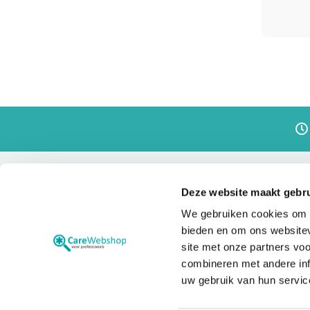
Voetzorg
Laseraccessoires
FOX
Xpulse
Disposables
Desinfectie
en
reinigen
Gel
Handschoenen
Mondmaskers
Deze website maakt gebru
Salon
Carewebshop
Direct na
en
We gebruiken cookies om c
inrichting
bieden en om ons websitev
Behandeltafels
Medische en paramedische
Website Laservision
site met onze partners vo
webshop met verbruiksartikelen
Werklampen
combineren met andere inf
Veelgestelde vragen
voor de disciplines dermatologie,
uw gebruik van hun servic
Werkstoelen
huidtherapie, oogheelkunde, de
Beensteunen
optiekbranche (o.a.