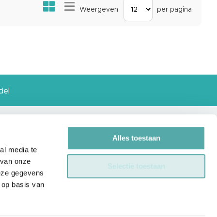
Bekijken
Rooster
Lijst
Weergeven
per pagina
als
del
Alles toestaan
 ons
Contact
al media te
 van onze
Selectie toestaan
Powered by Laservision
deze gegevens
Instruments BV
 op basis van
De Grift 20,
7711EJ Nieuwleusen
KvK nr.: 30118923