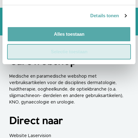
e
l
n
a
Details tonen
Gratis verzending vanaf €150*
g
e
Dé medische groothandel
l
l
Alles toestaan
a
s
e
r
Selectie toestaan
Carewebshop
T
a
t
o
Medische en paramedische webshop met
e
a
verbruiksartikelen voor de disciplines dermatologie,
g
huidtherapie, oogheelkunde, de optiekbranche (o.a.
e
l
slijpmachineon- derdelen en andere gebruiksartikelen),
a
KNO, gynaecologie en urologie.
s
e
r
Direct naar
V
a
a
t
Website Laservision