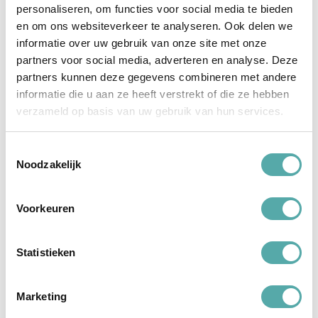
i
personaliseren, om functies voor social media te bieden
r
en om ons websiteverkeer te analyseren. Ook delen we
e
l
informatie over uw gebruik van onze site met onze
a
s
partners voor social media, adverteren en analyse. Deze
e
r
partners kunnen deze gegevens combineren met andere
Dermal Curettes
Dermal Curettes
informatie die u aan ze heeft verstrekt of die ze hebben
O
disposable 7.0mm
disposable 5.0mm
n
verzameld op basis van uw gebruik van hun services.
t
h
€ 32,00
€ 32,00
a
Toestemmingsselectie
r
i
Noodzakelijk
n
g
s
2 stuks op voorraad
2 stuks op voorraad
l
Voorkeuren
a
s
e
r
Statistieken
S
c
h
i
Marketing
m
m