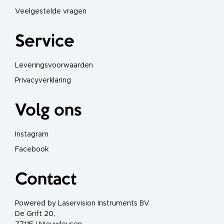
-
e
Veelgestelde vragen
n
p
i
g
Service
m
e
n
t
Leveringsvoorwaarden
l
a
Privacyverklaring
s
e
r
Volg ons
C
l
a
Instagram
t
u
Facebook
u
A
l
p
Contact
h
a
Powered by Laservision Instruments BV
I
N
De Grift 20,
D