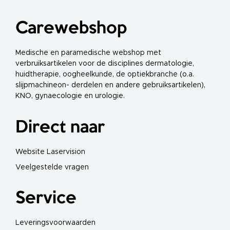
i
g
h
Carewebshop
e
i
d
Medische en paramedische webshop met
verbruiksartikelen voor de disciplines dermatologie,
L
huidtherapie, oogheelkunde, de optiekbranche (o.a.
a
s
slijpmachineon- derdelen en andere gebruiksartikelen),
e
KNO, gynaecologie en urologie.
r
v
e
i
Direct naar
l
i
g
h
Website Laservision
e
i
Veelgestelde vragen
d
s
b
r
Service
i
l
l
e
Leveringsvoorwaarden
n