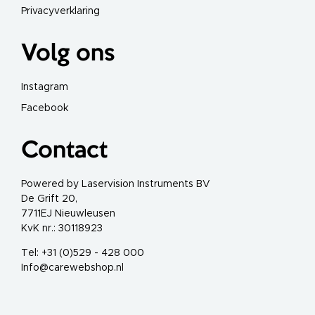
Privacyverklaring
L
a
s
Volg ons
e
r
v
e
Instagram
i
l
Facebook
i
g
h
e
Contact
i
d
s
b
Powered by Laservision Instruments BV
o
r
De Grift 20,
d
7711EJ Nieuwleusen
j
e
KvK nr.: 30118923
s
Tel: +31 (0)529 - 428 000
W
Info@carewebshop.nl
e
g
w
e
r