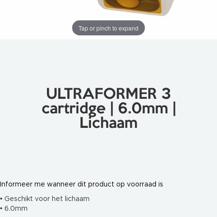
i
r
e
l
Tap or pinch to expand
a
s
e
r
O
n
t
h
ULTRAFORMER 3
a
r
cartridge | 6.0mm |
i
n
Lichaam
g
s
l
a
s
e
r
S
Informeer me wanneer dit product op voorraad is
c
h
• Geschikt voor het lichaam
i
m
• 6.0mm
m