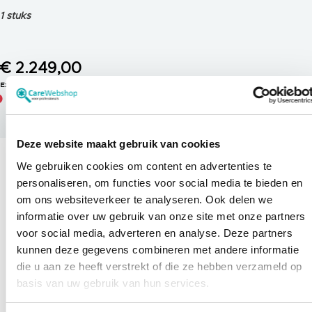
e
l
1 stuks
n
a
g
e
l
€ 2.249,00
l
a
s
Niet op voorraad
e
r
T
Deze website maakt gebruik van cookies
a
t
o
We gebruiken cookies om content en advertenties te
Details
e
personaliseren, om functies voor social media te bieden en
a
g
om ons websiteverkeer te analyseren. Ook delen we
e
De 6.0 mm cartridge is specifiek ontworpen voor
l
informatie over uw gebruik van onze site met onze partners
a
lichaamsbehandelingen en maakt gebruik van een frequentie
voor social media, adverteren en analyse. Deze partners
s
van 2 MHz.
Deze cartridge richt zich op subcutaan
e
kunnen deze gegevens combineren met andere informatie
r
vetweefsel, wat helpt bij het verminderen van hardnekkige
die u aan ze heeft verstrekt of die ze hebben verzameld op
vetcellen en het verbeteren van de lichaamscontouren.
Het
V
gebruik van deze cartridge stimuleert de natuurlijke afvoer
basis van uw gebruik van hun services.
a
van vetcellen via het lymfesysteem, wat bijdraagt aan een
a
t
slanker en strakker uiterlijk.
​