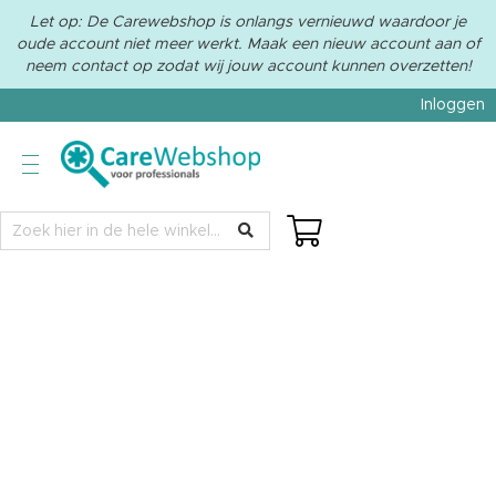
Let op: De Carewebshop is onlangs vernieuwd waardoor je
oude account niet meer werkt. Maak een nieuw account aan of
neem contact op zodat wij jouw account kunnen overzetten!
Inloggen
Beauty
L
a
s
e
r
a
c
c
e
s
s
o
i
r
e
s
C